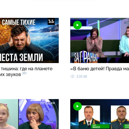
тишина: где на планете
«В баню детей! Правда м
16+
ких звуков
33538