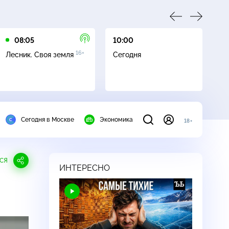
08:05
10:00
10
16+
Лесник. Своя земля
Сегодня
Ч
Сегодня в Москве
Экономика
18+
СЯ
ИНТЕРЕСНО