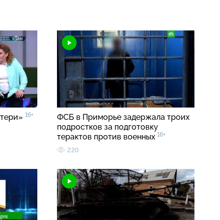
16+
атери»
ФСБ в Приморье задержала троих
подростков за подготовку
16+
терактов против военных
220