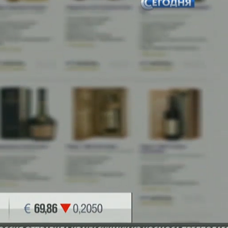
зка
:
2%