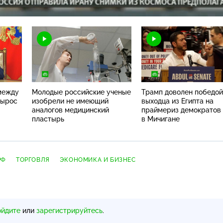
Н
между
Молодые российские ученые
Трамп доволен победой
вырос
изобрели не имеющий
выходца из Египта на
аналогов медицинский
праймериз демократов
пластырь
в Мичигане
РФ
ТОРГОВЛЯ
ЭКОНОМИКА И БИЗНЕС
ойдите
или
зарегистрируйтесь
.