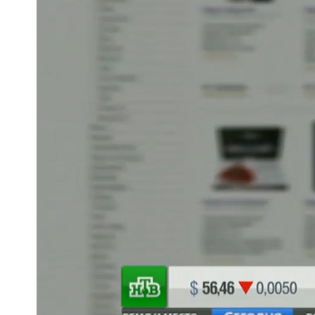
Загру
81.3