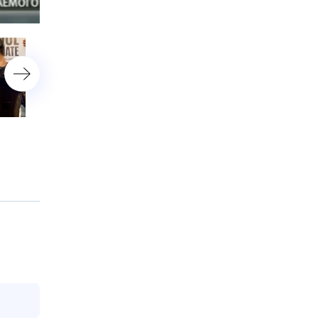
астройки
Японские чиновники
Операторы БПЛА помог
в годовщину удара по
штурмовикам вести
Хиросиме критиковали
зачистку Красного Лима
Россию вместо США