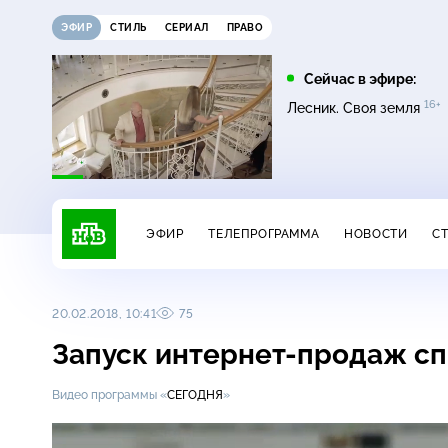
ЭФИР
СТИЛЬ
СЕРИАЛ
ПРАВО
05:00
05:25
Сейчас в эфире:
16+
16+
16+
Сегодня
Лесник
Лесник. Своя земля
ЭФИР
ТЕЛЕПРОГРАММА
НОВОСТИ
С
20.02.2018, 10:41
75
Запуск
интернет-продаж
сп
Видео программы «
СЕГОДНЯ
»