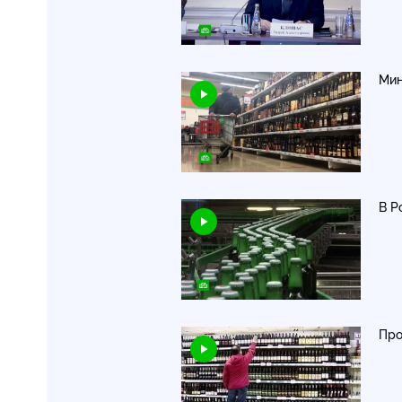
Мин
В Р
Про