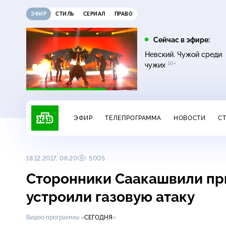
ЭФИР
СТИЛЬ
СЕРИАЛ
ПРАВО
12:00
13:00
Сейчас в эфире:
0+
ых
Своя игра
Сегодня
Невский. Чужой среди
16+
чужих
ЭФИР
ТЕЛЕПРОГРАММА
НОВОСТИ
С
18.12.2017, 06:20
5005
Сторонники Саакашвили пр
устроили газовую атаку
Видео программы «
СЕГОДНЯ
»