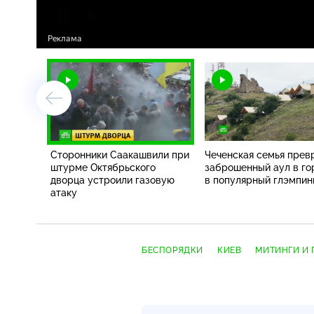
Сторонники Саакашвили при
Чеченская семья прев
штурме Октябрьского
заброшенный аул в го
дворца устроили газовую
в популярный глэмпин
атаку
БЕСПОРЯДКИ
КИЕВ
МИТИНГИ И 