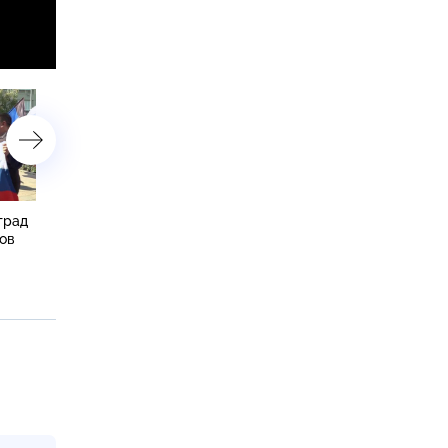
град
Украинские войска рискуют
«Умная» колонка спасла
ов
попасть в котел в
страдающую деменцией
Харьковской области
пенсионерку от одиноче