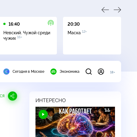
16:40
20:30
00
12+
Невский. Чужой среди
Маска
Аг
16+
чужих
к
Сегодня в Москве
Экономика
18+
СЯ
ИНТЕРЕСНО