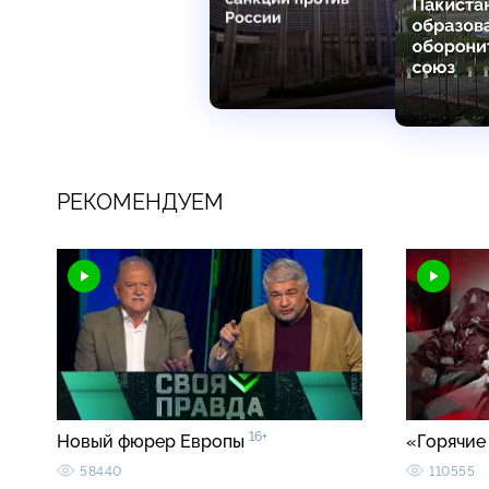
РЕКОМЕНДУЕМ
16+
Новый фюрер Европы
«Горячие
58440
110555