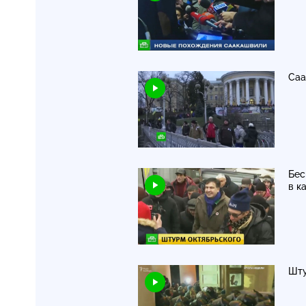
Саа
Бес
в к
Шту