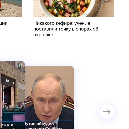
рция
Никакого кефира: ученые
К
поставили точку в спорах об
о
окрошке