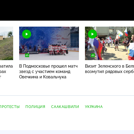
ратила
В Подмосковье прошел матч
Визит Зеленского в Бел
рах
звезд с участием команд
возмутил рядовых серб
г
Овечкина и Ковальчука
ПРОТЕСТЫ
ПОЛИЦИЯ
СААКАШВИЛИ
УКРАИНА