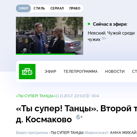
ЭФИР
СТИЛЬ
СЕРИАЛ
ПРАВО
12:00
13:00
Сейчас в эфире:
16+
Жди меня
Сегодня
Невский. Чужой среди
16+
чужих
ЭФИР
ТЕЛЕПРОГРАММА
НОВОСТИ
С
«ТЫ СУПЕР! ТАНЦЫ»
11.11.2017, 22:02
904
«Ты супер! Танцы». Второй ту
6+
д. Космаково
Видео программы «
ТЫ СУПЕР! ТАНЦЫ
»
Видеосюжет:
АННА МИХАЙ