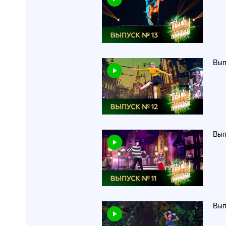
Вып
Вып
Вып