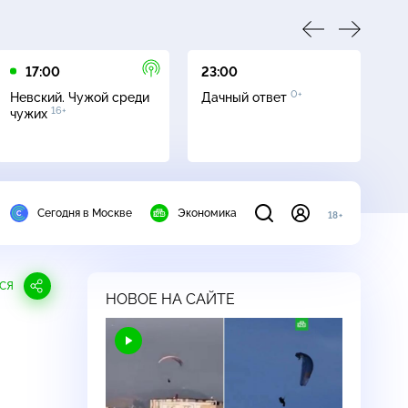
17:00
23:00
23
0+
Невский. Чужой среди
Дачный ответ
С
16+
чужих
Сегодня в Москве
Экономика
18+
СЯ
НОВОЕ НА САЙТЕ