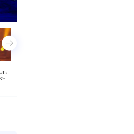
астройки
«Супер Новый год» на НТВ:
Участникам «Ты супер!
 «Ты
юные артисты приготовили
Танцы» подарили
ле»
к празднику яркие номера
путешествие
в
Санкт-Петербург