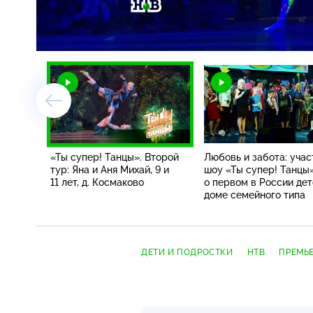
Загрузка
:
23.26%
/
«Ты супер! Танцы». Второй
Любовь и забота: учас
тур: Яна и Аня Михай, 9 и
шоу «Ты супер! Танцы
11 лет, д. Космаково
о первом в России де
доме семейного типа
ДЕТИ И ПОДРОСТКИ
НТВ
ПРЕМЬ