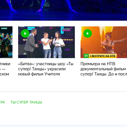
Н
тники
«Битва»: участницы шоу «Ты
Премьера на НТВ:
» —
супер! Танцы» украсили
документальный фильм
тском
новый фильм Учителя
супер! Танцы. До и пос
ЕРА
ТЫ СУПЕР ТАНЦЫ