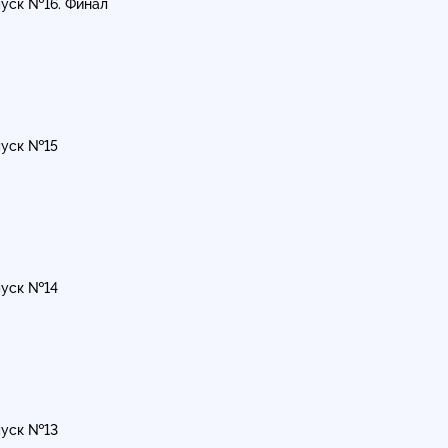
уск №16. Финал
уск №15
уск №14
уск №13