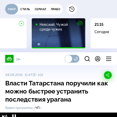
ЭФИР
СТИЛЬ
СЕРИАЛ
ПРАВО
16+
Невский. Чужой
21:15
среди чужих
Сегодня
18+
08.09.2015, 11:47
412
Власти Татарстана поручили как
можно быстрее устранить
последствия урагана
Видео программы «
ЧП
»