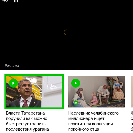
Власти Татарстана поручили как можно быстрее
устранить последствия урагана
Видео
проигрыватель
загружается.
Власти Татарстана
Наследник челябинского
Ж
поручили как можно
миллионера ищет
с
быстрее устранить
похитителя коллекции
н
последствия урагана
покойного отца