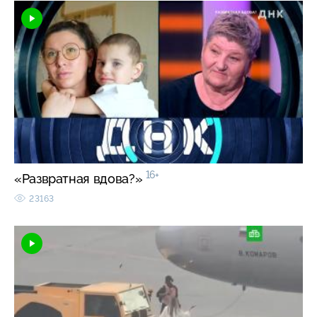
16+
«Развратная вдова?»
23163