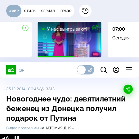
ЭФИР
СТИЛЬ
СЕРИАЛ
ПРАВО
12+
У нас выигрывают!
07:00
Сегодня
18+
25.12.2014, 00:46
3813
Новогоднее чудо: девятилетний
беженец из Донецка получил
подарок от Путина
Видео программы «
АНАТОМИЯ ДНЯ
»