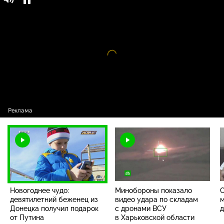
Новогоднее чудо: девятилетний беженец из
Донецка получил подарок от Путина
Видео
проигрыватель
загружается.
Новогоднее чудо:
Минобороны показало
девятилетний беженец из
видео удара по складам
м
Донецка получил подарок
с дронами ВСУ
д
от Путина
в Харьковской области