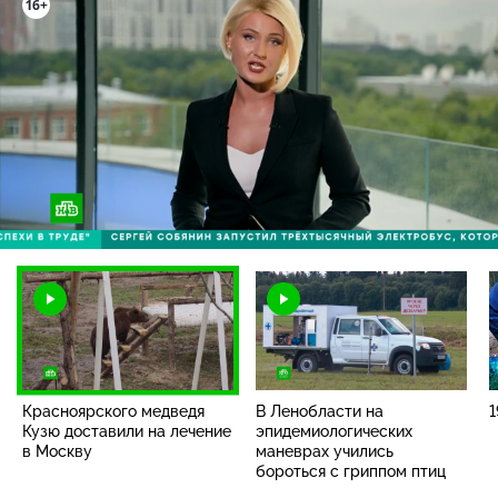
16+
Загрузка
:
84.61%
/
Наст
Красноярского медведя
В Ленобласти на
1
Кузю доставили на лечение
эпидемиологических
в Москву
маневрах учились
бороться с гриппом птиц