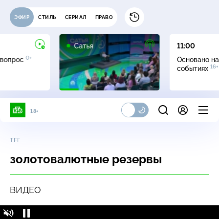
ЭФИР
СТИЛЬ
СЕРИАЛ
ПРАВО
16+
Сатья
11:00
0+
 вопрос
Основано на
16+
событиях
18+
ТЕГ
золотовалютные резервы
ВИДЕО