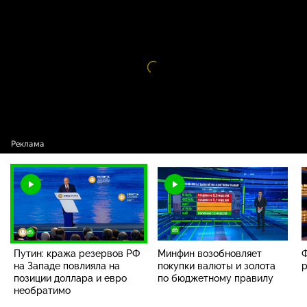
Путин: кража резервов РФ на Западе
16+
повлияла на позиции доллара и евро
необратимо
Видео
проигрыватель
загружается.
Путин: кража резервов РФ
Минфин возобновляет
Ф
на Западе повлияла на
покупки валюты и золота
позиции доллара и евро
по бюджетному правилу
необратимо