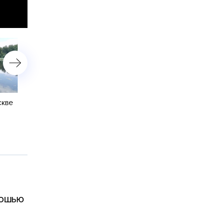
скве
В Москве зоны отдыха у
Поиски пропавших на Ла
воды превратились в мини-
туристов продолжат
курорты
карельские спасатели
кошью