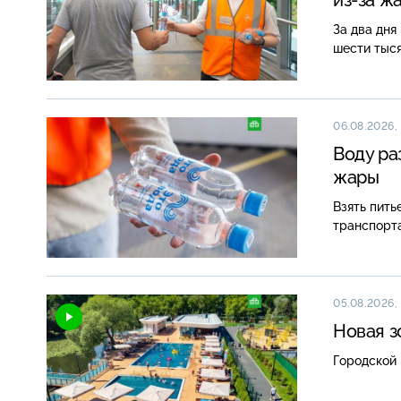
За два дня
шести тыся
06.08.2026, 
Воду ра
жары
Взять пить
транспорта
05.08.2026,
Новая з
Городской