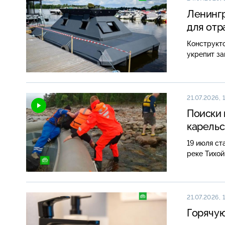
Ленингр
для отр
Конструкт
укрепит з
21.07.2026, 
Поиски 
карельс
19 июля ст
реке Тихой
21.07.2026, 
Горячую