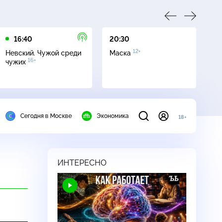
16:40
20:30
00
12+
Невский. Чужой среди
Маска
Аг
16+
чужих
к
Сегодня в Москве
Экономика
18+
ИНТЕРЕСНО