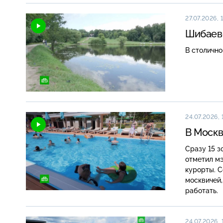
27.07.2026, 
Шибаевс
В столично
24.07.2026, 
В Москв
Сразу 15 з
отметил м
курорты. 
москвичей,
работать.
24.07.2026, 