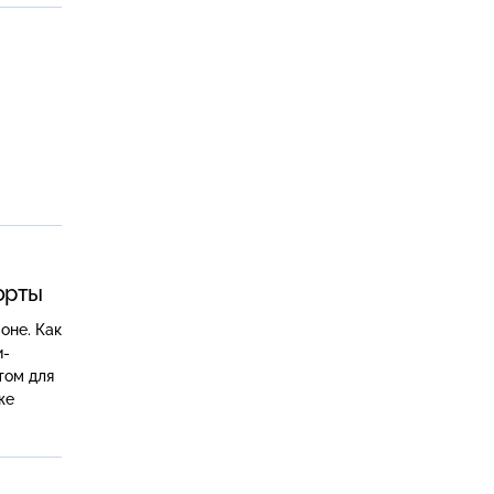
орты
оне. Как
и-
том для
же