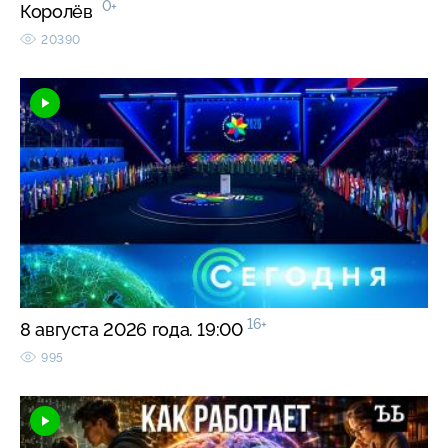
0+
Королёв
20390
16+
8 августа 2026 года. 19:00
995