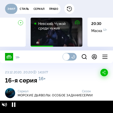
ЭФИР
СТИЛЬ
СЕРИАЛ
ПРАВО
16+
Невский. Чужой
20:30
среди чужих
12+
Маска
18+
23.12.2020, 20:20
141977
16+
16-я серия
Сериал
Сезон
МОРСКИЕ ДЬЯВОЛЫ. ОСОБОЕ ЗАДАНИЕ
СЕРИИ
Морские дьяволы. Особое задание / Серии
16+