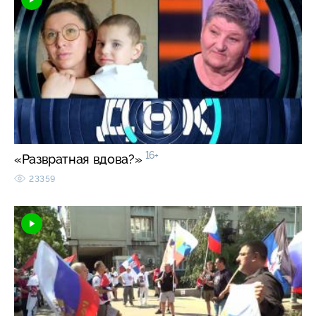
16+
«Развратная вдова?»
23359