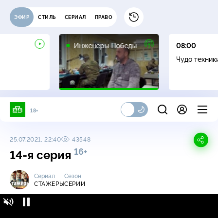
ЭФИР
СТИЛЬ
СЕРИАЛ
ПРАВО
16+
Инженеры Победы
08:00
Чудо техник
18+
25.07.2021, 22:40
43548
16+
14-я серия
Сериал
Сезон
СТАЖЕРЫ
СЕРИИ
Стажеры / Серии / 14-я серия
16+