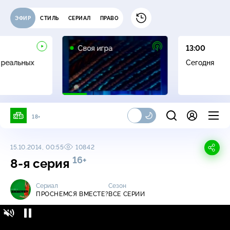
ЭФИР
СТИЛЬ
СЕРИАЛ
ПРАВО
0+
Своя игра
13:00
 реальных
Сегодня
18+
15.10.2014, 00:55
10842
16+
8-я серия
Сериал
Сезон
ПРОСНЕМСЯ ВМЕСТЕ?
ВСЕ СЕРИИ
Проснемся вместе? / Все серии / 8-я серия
16+