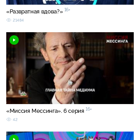
16+
«Развратная вдова?»
21484
16+
«Миссия Мессинга». 6 серия
42