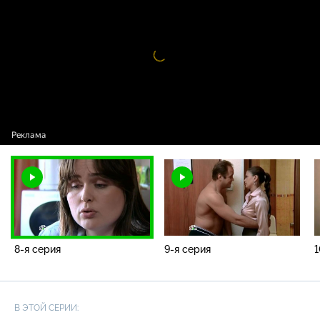
Видео
проигрыватель
загружается.
8-я серия
9-я серия
1
В ЭТОЙ СЕРИИ: