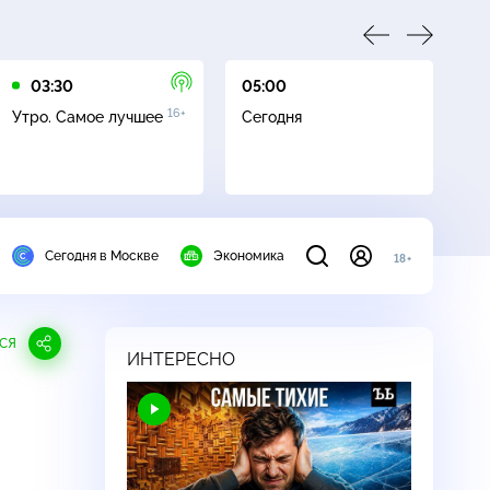
03:30
05:00
05
16+
Утро. Самое лучшее
Сегодня
Ле
Сегодня в Москве
Экономика
18+
СЯ
ИНТЕРЕСНО