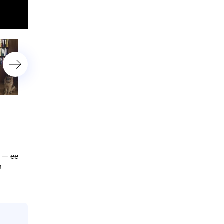
«Тату»
«Поле чудес»
р — ее
в