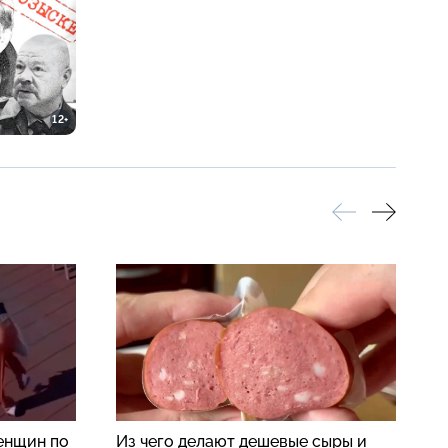
12+
енщин по
Из чего делают дешевые сыры и
П