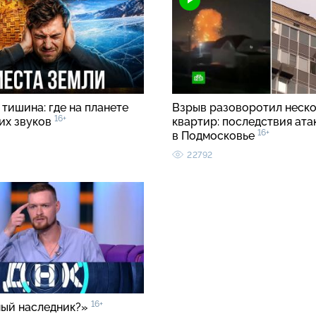
тишина: где на планете
Взрыв разоворотил неск
16+
ких звуков
квартир: последствия ата
16+
в Подмосковье
22792
16+
ый наследник?»