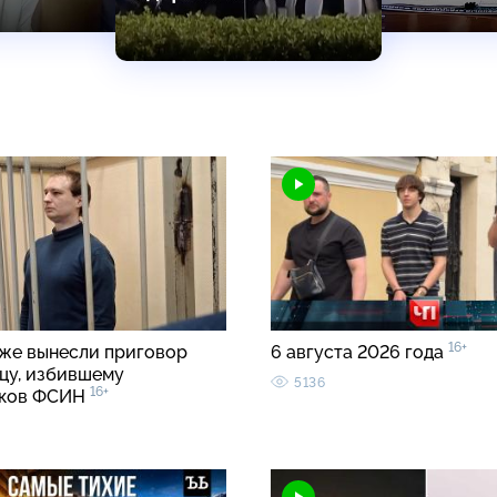
16+
же вынесли приговор
6 августа 2026 года
цу, избившему
5136
16+
иков ФСИН