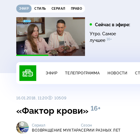
ЭФИР
СТИЛЬ
СЕРИАЛ
ПРАВО
21:15
21:30
Сейчас в эфире:
6+
ди
Сегодня
Неизвестная Россия
Утро. Самое
16+
лучшее
ЭФИР
ТЕЛЕПРОГРАММА
НОВОСТИ
С
16.01.2018, 11:20
10509
16+
«Фактор крови»
Сериал
Сезон
ВОЗВРАЩЕНИЕ МУХТАРА
СЕРИИ РАЗНЫХ ЛЕТ