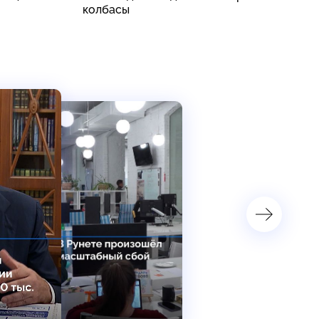
колбасы
п