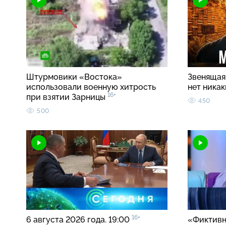
Штурмовики «Востока»
Звенящая 
использовали военную хитрость
нет ника
16+
при взятии Зарницы
450
500
16+
6 августа 2026 года. 19:00
«Фиктивн