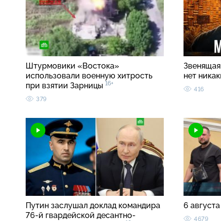
Штурмовики «Востока»
Звенящая 
использовали военную хитрость
нет ника
16+
при взятии Зарницы
416
379
Путин заслушал доклад командира
6 августа
76-й гвардейской десантно-
4679