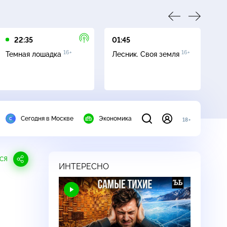
22:35
01:45
03
16+
16+
Темная лошадка
Лесник. Своя земля
Ут
Сегодня в Москве
Экономика
18+
СЯ
ИНТЕРЕСНО