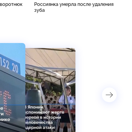
аворотнюк
Россиянка умерла после удаления
В
зуба
ж