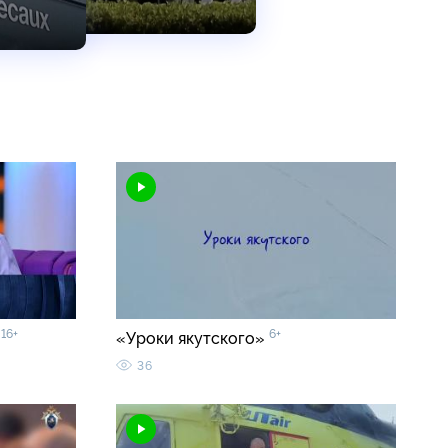
16+
6+
»
«Уроки якутского»
36