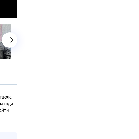
«Переходящий приз»
«Магда любит кофе»
ствола
находит
айти