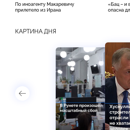
По иноагенту Макаревичу
«Бац – и 
прилетело из Ирана
опасна д
КАРТИНА ДНЯ