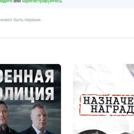
ойдите
или
зарегистрируйтесь
.
 может быть первым.