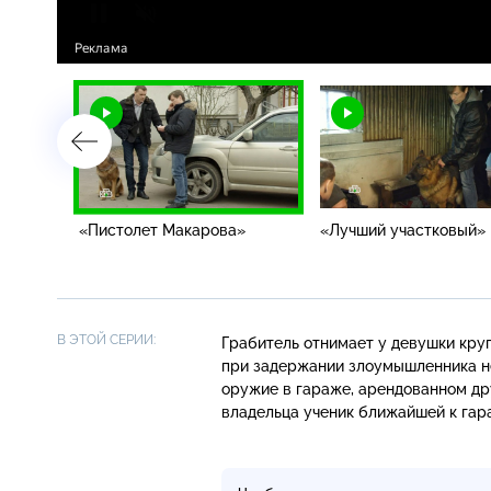
«Пистолет Макарова»
«Лучший участковый»
В ЭТОЙ СЕРИИ:
Грабитель отнимает у девушки круп
при задержании злоумышленника не 
оружие в гараже, арендованном дру
владельца ученик ближайшей к га