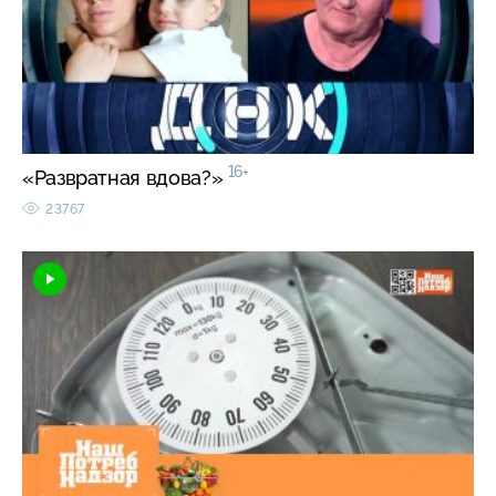
16+
«Развратная вдова?»
23767