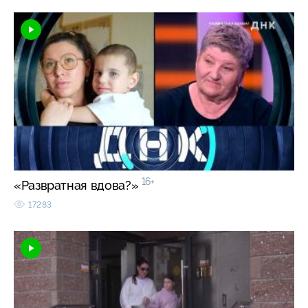
16+
«Развратная вдова?»
17283