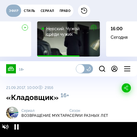
ЭФИР
СТИЛЬ
СЕРИАЛ
ПРАВО
16+
Невский. Чужой
16:00
среди чужих
Сегодня
18+
21.09.2017, 10:00
2916
16+
«Кладовщик»
Сериал
Сезон
ВОЗВРАЩЕНИЕ МУХТАРА
СЕРИИ РАЗНЫХ ЛЕТ
Возвращение Мухтара / Серии разных лет /
16+