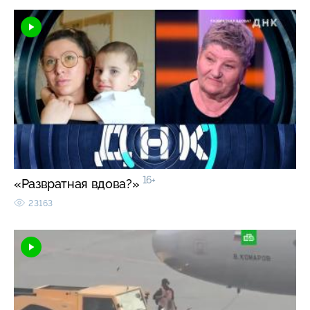
16+
«Развратная вдова?»
23163