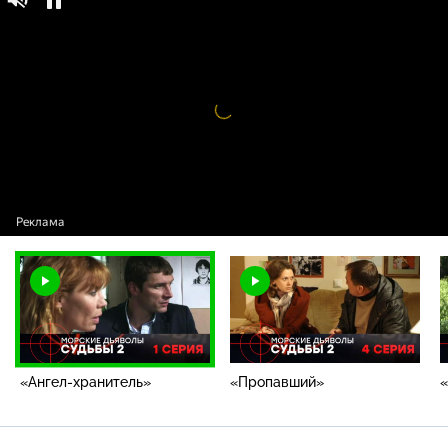
Морские дьяволы. Судьбы — 2 / Серии / 1-я
16+
серия
Видео
проигрыватель
загружается.
«Ангел-хранитель»
«Пропавший»