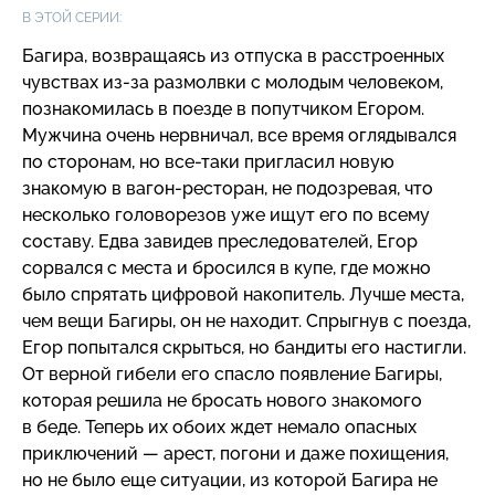
В ЭТОЙ СЕРИИ:
Багира, возвращаясь из отпуска в расстроенных
чувствах
из-за
размолвки с молодым человеком,
познакомилась в поезде в попутчиком Егором.
Мужчина очень нервничал, все время оглядывался
по сторонам, но
все-таки
пригласил новую
знакомую в
вагон-ресторан
, не подозревая, что
несколько головорезов уже ищут его по всему
составу. Едва завидев преследователей, Егор
сорвался с места и бросился в купе, где можно
было спрятать цифровой накопитель. Лучше места,
чем вещи Багиры, он не находит. Спрыгнув с поезда,
Егор попытался скрыться, но бандиты его настигли.
От верной гибели его спасло появление Багиры,
которая решила не бросать нового знакомого
в беде. Теперь их обоих ждет немало опасных
приключений — арест, погони и даже похищения,
но не было еще ситуации, из которой Багира не