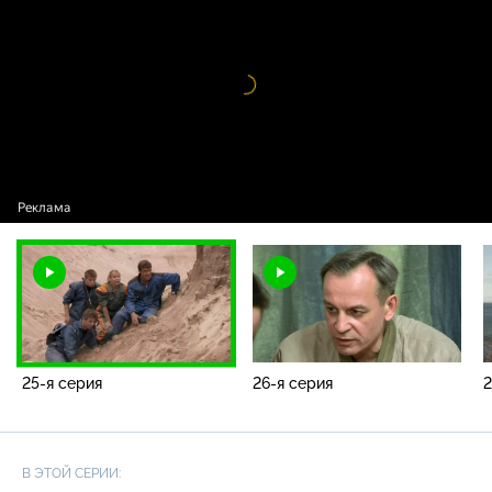
/ 25-я серия
Видео
проигрыватель
загружается.
25-я серия
26-я серия
2
В ЭТОЙ СЕРИИ: