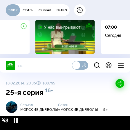
ЭФИР
СТИЛЬ
СЕРИАЛ
ПРАВО
12+
У нас выигрывают!
07:00
Сегодня
18+
18.02.2014, 23:35
108795
16+
25-я серия
Сериал
Сезон
МОРСКИЕ ДЬЯВОЛЫ
«МОРСКИЕ ДЬЯВОЛЫ — 5»
Морские дьяволы / «Морские дьяволы - 5»
16+