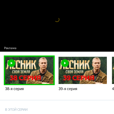
серия
Видео
проигрыватель
загружается.
38-я серия
39-я серия
4
В ЭТОЙ СЕРИИ: