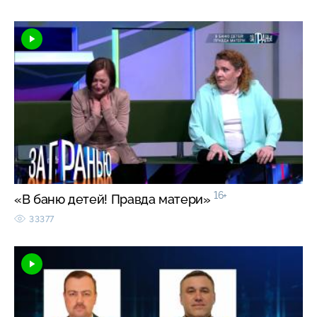
16+
«В баню детей! Правда матери»
33377