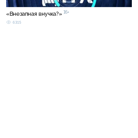
16+
«Внезапная внучка?»
6315