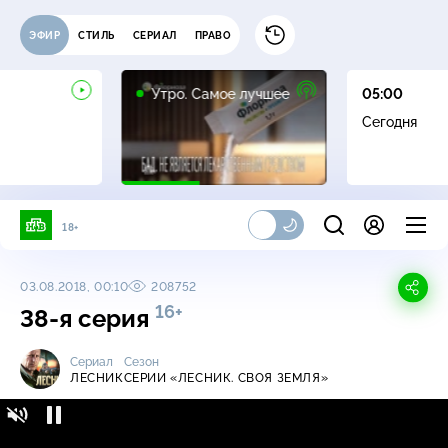
ЭФИР
СТИЛЬ
СЕРИАЛ
ПРАВО
16+
Утро. Самое лучшее
05:00
Сегодня
18+
03.08.2018, 00:10
208752
16+
38-я серия
Сериал
Сезон
ЛЕСНИК
СЕРИИ «ЛЕСНИК. СВОЯ ЗЕМЛЯ»
Лесник / Серии «Лесник. Своя земля» / 38-я
16+