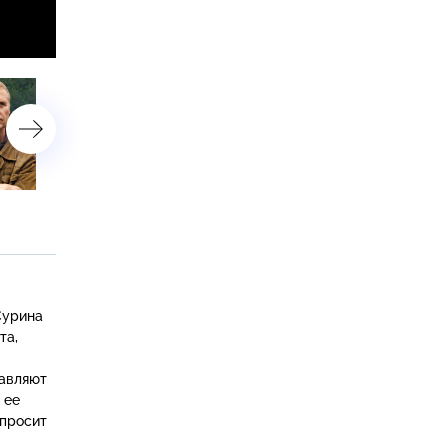
9-я серия
10-я серия
Сурина
та,
равляют
 ее
 просит