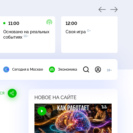
11:00
12:00
13
0+
Основано на реальных
Своя игра
Се
16+
событиях
Сегодня в Москве
Экономика
18+
СЯ
НОВОЕ НА САЙТЕ