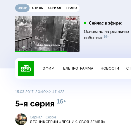
ЭФИР
СТИЛЬ
СЕРИАЛ
ПРАВО
07:20
08:00
Сейчас в эфире:
16+
12+
Главная дорога
Живая еда
Основано на реальных
16+
событиях
ЭФИР
ТЕЛЕПРОГРАММА
НОВОСТИ
С
15.03.2017, 20:40
411422
16+
5-я серия
Сериал
Сезон
ЛЕСНИК
СЕРИИ «ЛЕСНИК. СВОЯ ЗЕМЛЯ»