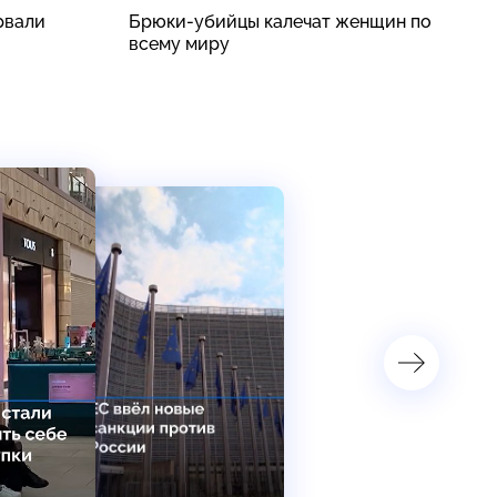
рвали
Брюки-убийцы калечат женщин по
С
всему миру
с
б