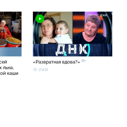
16+
сей
«Развратная вдова?»
 льна,
21415
кой каши