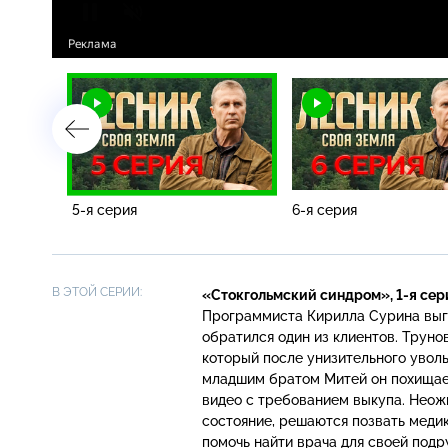
5-я серия
6-я серия
В ЭТОЙ СЕРИИ:
«Стокгольмский синдром»,
1-я
сер
Программиста Кирилла Сурина выго
обратился один из клиентов. Труно
который после унизительного увол
младшим братом Митей он похищает
видео с требованием выкупа. Неожи
состояние, решаются позвать медик
помочь найти врача для своей подр