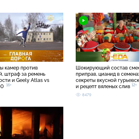
ы камер против
Шокирующий состав сме
й, штраф за ремень
приправ, цианид в семенах
сти и Geely Atlas vs
секреты вкусной гурьевс
16+
12+
C40
и рецепт вяленых слив
8479