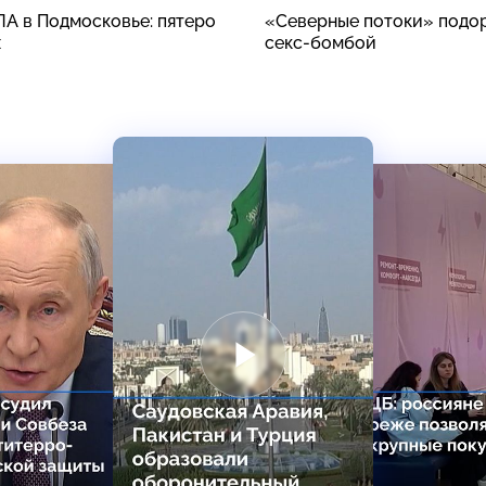
ЛА в Подмосковье: пятеро
«Северные потоки» подо
х
секс-бомбой