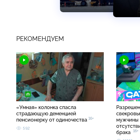
РЕКОМЕНДУЕМ
«Умная» колонка спасла
Разрешен
страдающую деменцией
свекровь
16+
пенсионерку от одиночества
мужчины 
отсутств
592
16+
брака