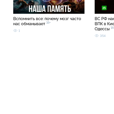
Вспомнить все: почему мозг часто
ВС РФ на
16+
нас обманывает
ВПК в Кие
16
Одессы
1
354