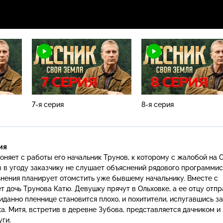
7-я серия
8-я серия
ия
няет с работы его начальник Трунов, к которому с жалобой на 
в в угоду заказчику не слушает объяснений рядового программис
ьнения планирует отомстить уже бывшему начальнику. Вместе с
 дочь Трунова Катю. Девушку прячут в Ольховке, а ее отцу отп
данно пленнице становится плохо, и похитители, испугавшись за
а. Митя, встретив в деревне Зубова, представляется дачником и
уги.