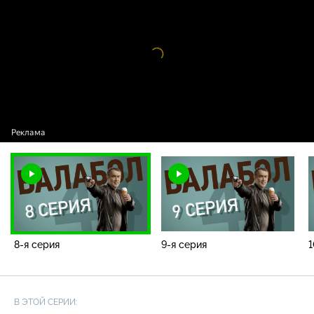
Видео
проигрыватель
загружается.
8-я серия
9-я серия
1
В ЭТОЙ СЕРИИ: