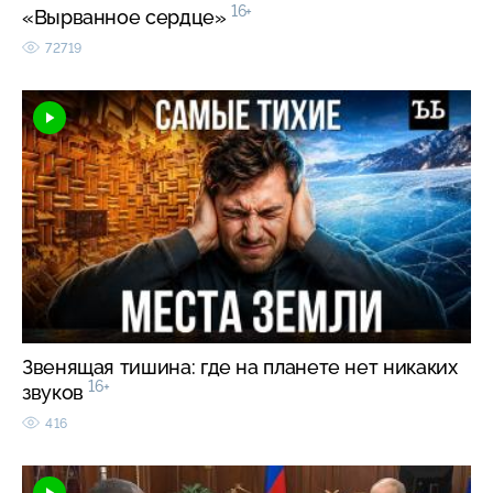
16+
«Вырванное сердце»
72719
Звенящая тишина: где на планете нет никаких
16+
звуков
416