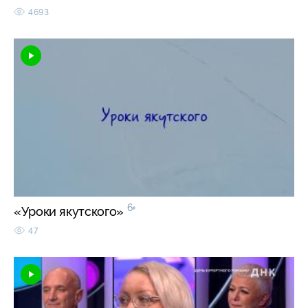
4693
6+
«Уроки якутского»
47