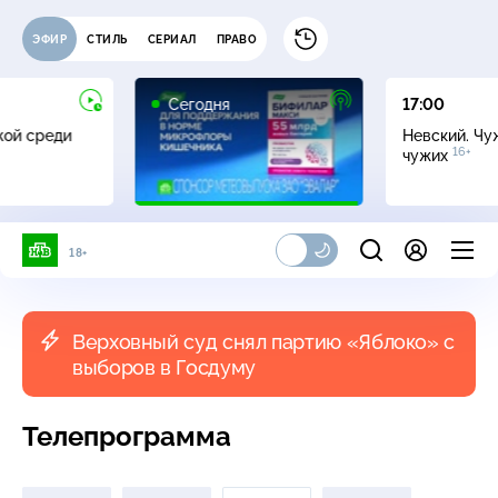
ЭФИР
СТИЛЬ
СЕРИАЛ
ПРАВО
Сегодня
17:00
жой среди
Невский. Чу
16+
чужих
18+
Верховный суд снял партию «Яблоко» с
выборов в Госдуму
Телепрограмма