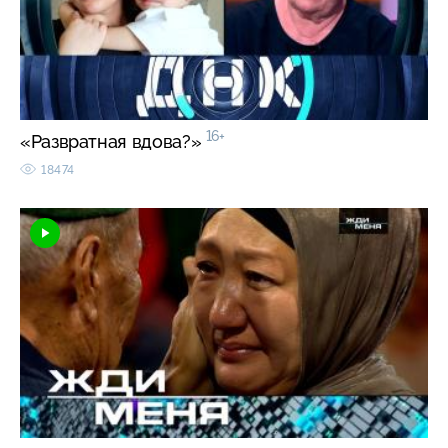
16+
«Развратная вдова?»
18474