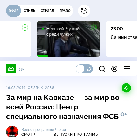
ЭФИР
СТИЛЬ
СЕРИАЛ
ПРАВО
16+
Невский. Чужой
23:00
среди чужих
Дачный отв
18+
16.02.2019, 07:25
2538
За мир на Кавказе — за мир во
всей России: Центр
0+
специального назначения ФСБ
Видео программы
Раздел
СМОТР
ВЫПУСКИ ПРОГРАММЫ