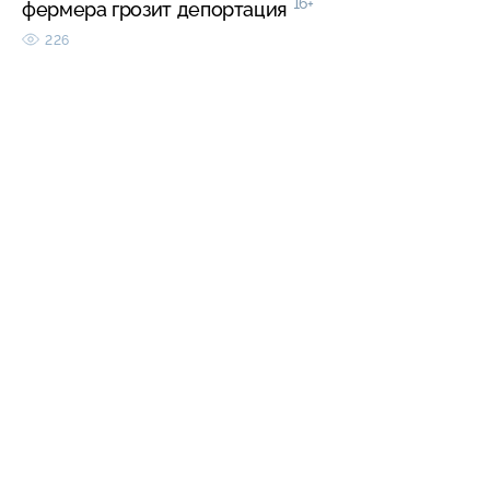
16+
фермера грозит депортация
226