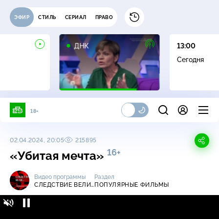
ЭФИР
СТИЛЬ
СЕРИАЛ
ПРАВО
16+
ДНК
13:00
Сегодня
18+
02.04.2024, 20:05
215895
16+
«Убитая мечта»
Видео программы
Раздел
СЛЕДСТВИЕ ВЕЛИ…
ПОПУЛЯРНЫЕ ФИЛЬМЫ
Следствие вели… / 2022-2023 / «Убитая
16+