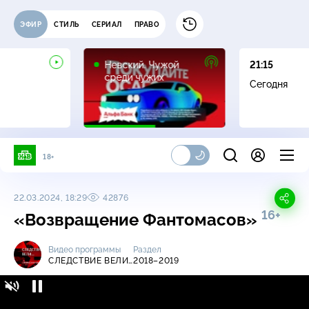
ЭФИР
СТИЛЬ
СЕРИАЛ
ПРАВО
16+
Невский. Чужой
21:15
среди чужих
Сегодня
18+
22.03.2024, 18:29
42876
16+
«Возвращение Фантомасов»
Видео программы
Раздел
СЛЕДСТВИЕ ВЕЛИ…
2018–2019
Следствие вели… / 2018-2019 /
16+