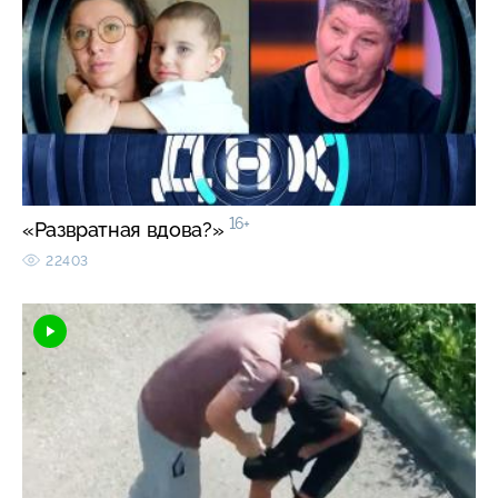
16+
«Развратная вдова?»
22403