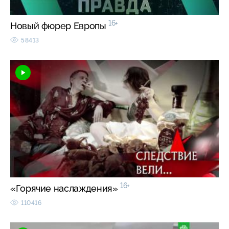
16+
Новый фюрер Европы
58413
16+
«Горячие наслаждения»
110416