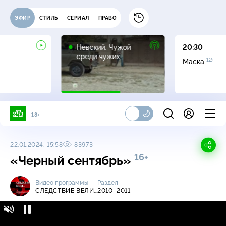
ЭФИР
СТИЛЬ
СЕРИАЛ
ПРАВО
16+
Невский. Чужой
20:30
среди чужих
12+
Маска
18+
22.01.2024, 15:58
83973
16+
«Черный сентябрь»
Видео программы
Раздел
СЛЕДСТВИЕ ВЕЛИ…
2010–2011
Следствие вели… / 2010-2011 / «Черный
16+