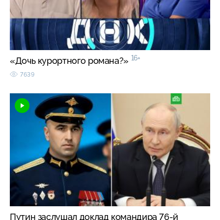
16+
«Дочь курортного романа?»
7639
Путин заслушал доклад командира 76-й