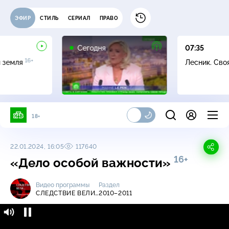
ЭФИР
СТИЛЬ
СЕРИАЛ
ПРАВО
Сегодня
07:35
16+
я земля
Лесник. Сво
18+
22.01.2024, 16:05
117640
16+
«Дело особой важности»
Видео программы
Раздел
СЛЕДСТВИЕ ВЕЛИ…
2010–2011
Следствие вели… / 2010-2011 / «Дело особой
16+