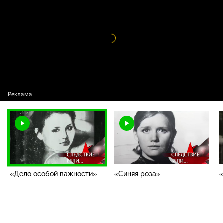
важности»
Видео
проигрыватель
загружается.
«Дело особой важности»
«Синяя роза»
«