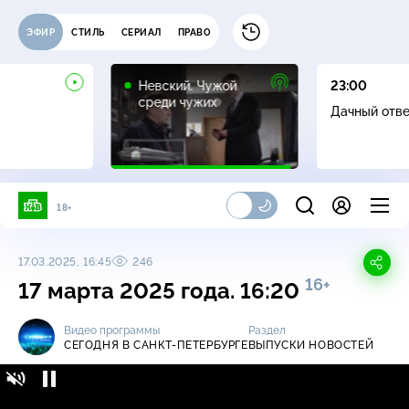
ЭФИР
СТИЛЬ
СЕРИАЛ
ПРАВО
16+
Невский. Чужой
23:00
среди чужих
Дачный отв
18+
17.03.2025, 16:45
246
16+
17 марта 2025 года. 16:20
Видео программы
Раздел
СЕГОДНЯ В САНКТ-ПЕТЕРБУРГЕ
ВЫПУСКИ НОВОСТЕЙ
Сегодня в Санкт-Петербурге / Выпуски
16+