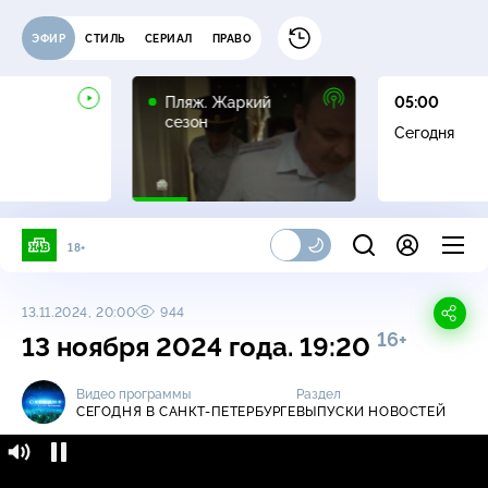
ЭФИР
СТИЛЬ
СЕРИАЛ
ПРАВО
16+
Пляж. Жаркий
05:00
сезон
Сегодня
18+
13.11.2024, 20:00
944
16+
13 ноября 2024 года. 19:20
Видео программы
Раздел
СЕГОДНЯ В САНКТ-ПЕТЕРБУРГЕ
ВЫПУСКИ НОВОСТЕЙ
Сегодня в Санкт-Петербурге / Выпуски
16+