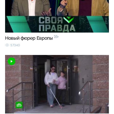
16+
Новый фюрер Европы
57340