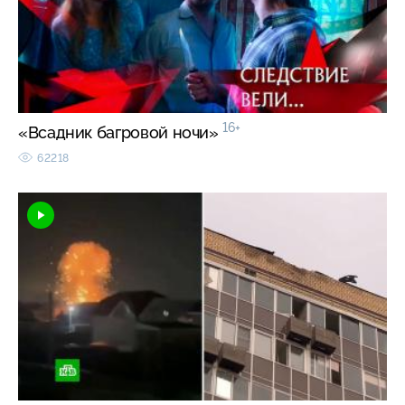
16+
«Всадник багровой ночи»
62218