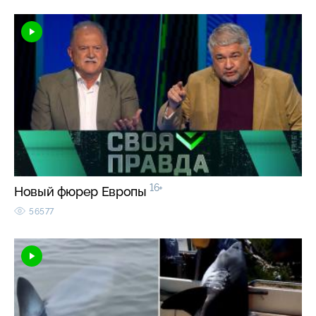
16+
Новый фюрер Европы
56577