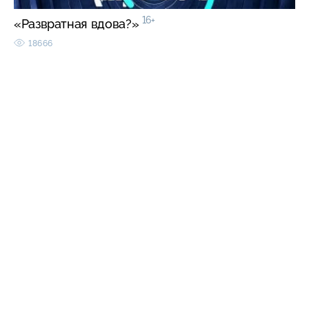
16+
«Развратная вдова?»
18666