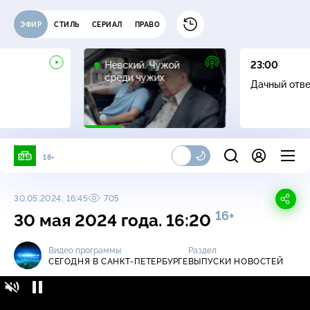
ЭФИР
СТИЛЬ
СЕРИАЛ
ПРАВО
16+
Невский. Чужой
23:00
среди чужих
Дачный отв
18+
30.05.2024, 16:45
705
16+
30 мая 2024 года. 16:20
Видео программы
Раздел
СЕГОДНЯ В САНКТ-ПЕТЕРБУРГЕ
ВЫПУСКИ НОВОСТЕЙ
Сегодня в Санкт-Петербурге / Выпуски
16+