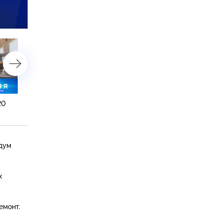
астройки
20
29 марта 2024 года. 16:20
28 марта 2024 года. 19:2
ндум
х
емонт.