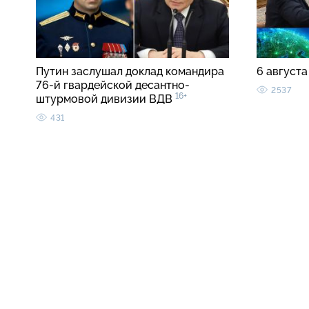
Путин заслушал доклад командира
6 августа
76-й гвардейской десантно-
2537
16+
штурмовой дивизии ВДВ
431