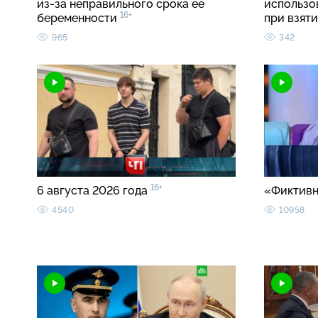
из-за неправильного срока ее
использо
16+
беременности
при взят
965
342
16+
6 августа 2026 года
«Фиктивн
4540
10958