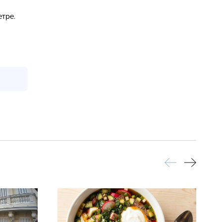
етре.