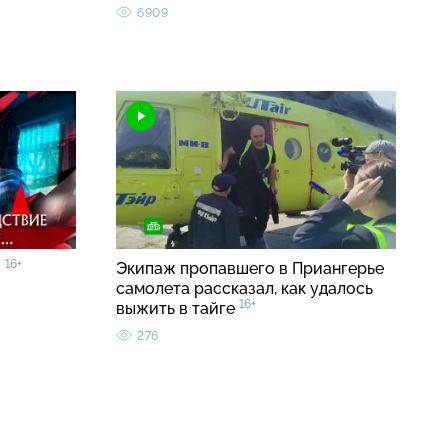
6909
16+
»
Экипаж пропавшего в Приангерье
самолета рассказал, как удалось
16+
выжить в тайге
276