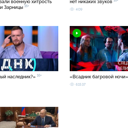
16+
вали военную хитрость
нет никаких звуков
16+
ии Зарницы
409
16+
ый наследник?»
«Всадник багровой ночи
61537