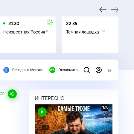
21:30
22:35
01
6+
16+
Неизвестная Россия
Темная лошадка
Ле
Сегодня в Москве
Экономика
18+
СЯ
ИНТЕРЕСНО