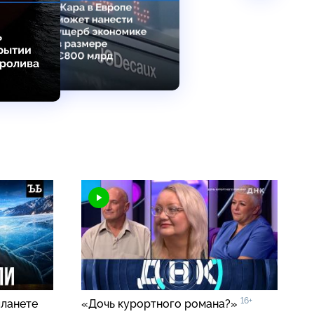
16+
планете
«Дочь курортного романа?»