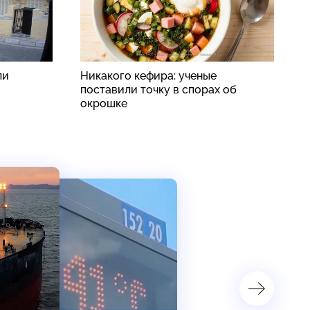
ли
Никакого кефира: ученые
Р
поставили точку в спорах об
з
окрошке