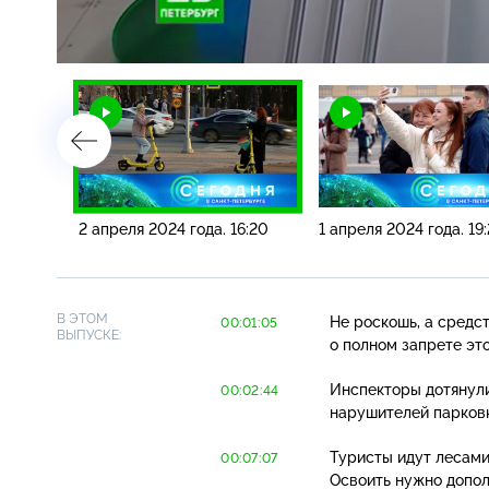
Загрузка
:
6.58%
/
9:20
2 апреля 2024 года. 16:20
1 апреля 2024 года. 19
В ЭТОМ
Не роскошь, а средс
00:01:05
ВЫПУСКЕ:
о полном запрете эт
Инспекторы дотянули
00:02:44
нарушителей парковк
Туристы идут лесами
00:07:07
Освоить нужно допол