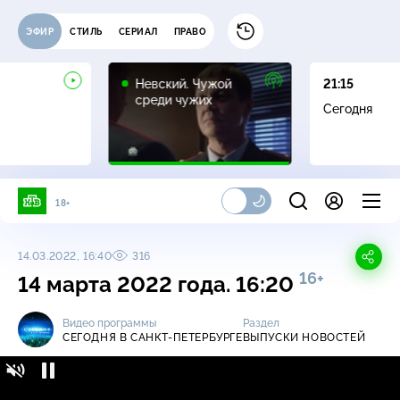
ЭФИР
СТИЛЬ
СЕРИАЛ
ПРАВО
16+
Невский. Чужой
21:15
среди чужих
Сегодня
18+
14.03.2022, 16:40
316
16+
14 марта 2022 года. 16:20
Видео программы
Раздел
СЕГОДНЯ В САНКТ-ПЕТЕРБУРГЕ
ВЫПУСКИ НОВОСТЕЙ
Сегодня в Санкт-Петербурге / Выпуски
16+