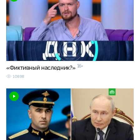
16+
«Фиктивный наследник?»
10898