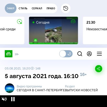
ЭФИР
СТИЛЬ
СЕРИАЛ
ПРАВО
Сегодня
21:30
жой среди
Неизвестна
18+
05.08.2021, 16:20
148
16+
5 августа 2021 года. 16:10
Видео программы
Раздел
СЕГОДНЯ В САНКТ-ПЕТЕРБУРГЕ
ВЫПУСКИ НОВОСТЕЙ
Сегодня в Санкт-Петербурге / Выпуски
16+