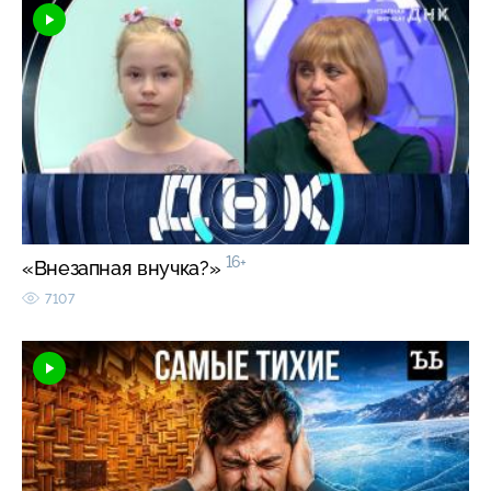
16+
«Внезапная внучка?»
7107