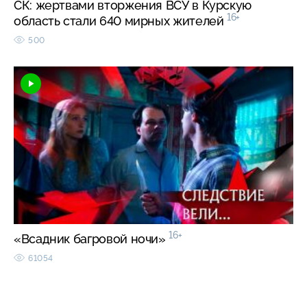
СК: жертвами вторжения ВСУ в Курскую
16+
область стали 640 мирных жителей
500
16+
«Всадник багровой ночи»
61054