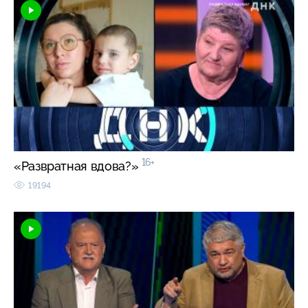
16+
«Развратная вдова?»
19194