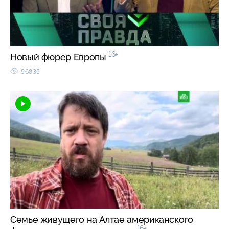
16+
Новый фюрер Европы
56835
Семье живущего на Алтае американского
16+