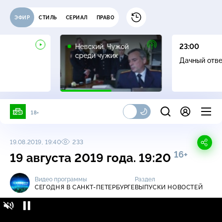
ЭФИР
СТИЛЬ
СЕРИАЛ
ПРАВО
16+
Невский. Чужой
23:00
среди чужих
Дачный отв
18+
19.08.2019, 19:40
233
16+
19 августа 2019 года. 19:20
Видео программы
Раздел
СЕГОДНЯ В САНКТ-ПЕТЕРБУРГЕ
ВЫПУСКИ НОВОСТЕЙ
Сегодня в Санкт-Петербурге / Выпуски
16+