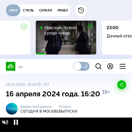
ЭФИР
СТИЛЬ
СЕРИАЛ
ПРАВО
16+
Невский. Чужой
23:00
среди чужих
Дачный отв
18+
16.04.2024, 16:45
127
16+
16 апреля 2024 года. 16:20
Видео программы
Раздел
СЕГОДНЯ В МОСКВЕ
ВЫПУСКИ
Сегодня в Москве / Выпуски / 16 апреля
16+