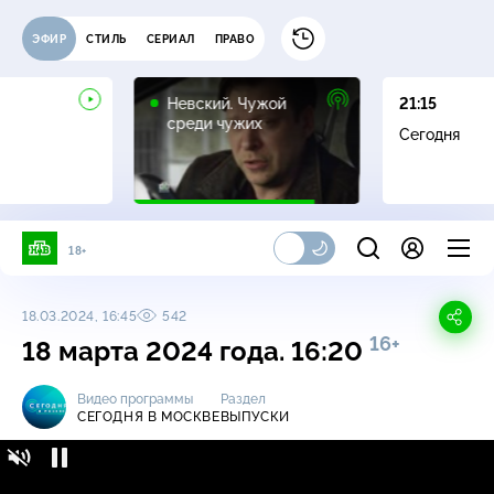
ЭФИР
СТИЛЬ
СЕРИАЛ
ПРАВО
16+
Невский. Чужой
21:15
среди чужих
Сегодня
18+
18.03.2024, 16:45
542
16+
18 марта 2024 года. 16:20
Видео программы
Раздел
СЕГОДНЯ В МОСКВЕ
ВЫПУСКИ
Сегодня в Москве / Выпуски / 18 марта 2024
16+