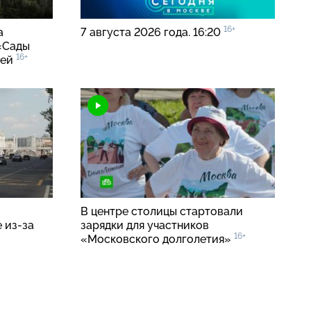
16+
а
7 августа 2026 года. 16:20
 «Сады
16+
чей
В центре столицы стартовали
е
из-за
зарядки для участников
16+
«Московского долголетия»