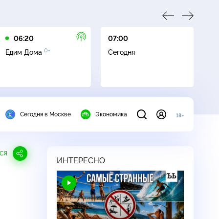
06:20
07:00
07
0+
Едим Дома
Сегодня
Гл
Сегодня в Москве
Экономика
18+
СЯ
ИНТЕРЕСНО