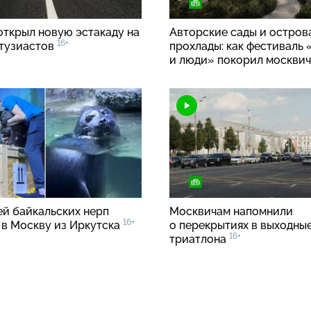
открыл новую эстакаду на
Авторские сады и остров
16+
тузиастов
прохлады: как фестиваль
и люди» покорил москви
й байкальских нерп
Москвичам напомнили
16+
 в Москву из Иркутска
о перекрытиях в выходны
16+
триатлона