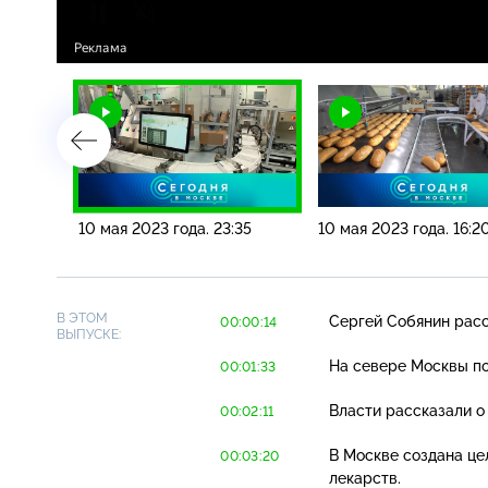
20
10 мая 2023 года. 23:35
10 мая 2023 года. 16:2
В ЭТОМ
Сергей Собянин расс
00:00:14
ВЫПУСКЕ:
На севере Москвы по
00:01:33
Власти рассказали о
00:02:11
В Москве создана це
00:03:20
лекарств.