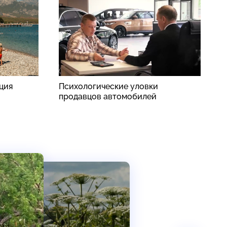
рция
Психологические уловки
S
продавцов автомобилей