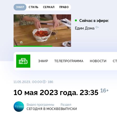
ЭФИР
СТИЛЬ
СЕРИАЛ
ПРАВО
01:25
05:00
Сейчас в эфире:
0+
Пляж. Жаркий
Сегодня
Едим Дома
16+
сезон
ЭФИР
ТЕЛЕПРОГРАММА
НОВОСТИ
С
11.05.2023, 00:00
186
16+
10 мая 2023 года. 23:35
Видео программы
Раздел
СЕГОДНЯ В МОСКВЕ
ВЫПУСКИ