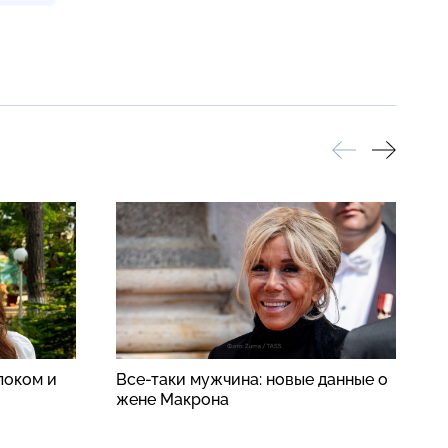
локом и
Все-таки мужчина: новые данные о
В
жене Макрона
ч