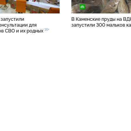
 запустили
В Каменские пруды на В
онсультации
для
запустили 300 мальков к
16+
ов СВО и их родных