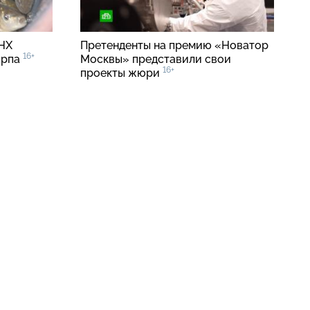
ДНХ
Претенденты на премию «Новатор
16+
арпа
Москвы» представили свои
16+
проекты жюри