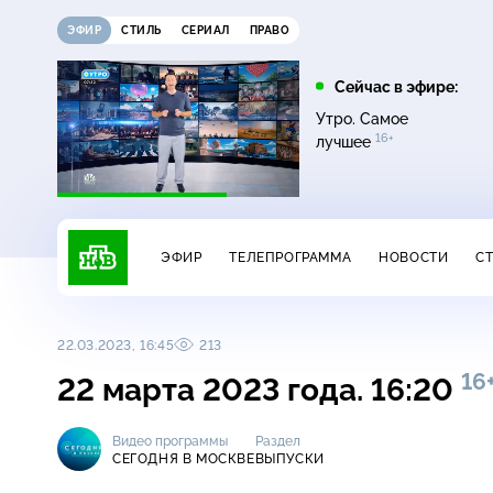
ЭФИР
СТИЛЬ
СЕРИАЛ
ПРАВО
21:15
21:30
Сейчас в эфире:
6+
ди
Сегодня
Неизвестная Россия
Утро. Самое
16+
лучшее
ЭФИР
ТЕЛЕПРОГРАММА
НОВОСТИ
С
22.03.2023, 16:45
213
16
22 марта 2023 года. 16:20
Видео программы
Раздел
СЕГОДНЯ В МОСКВЕ
ВЫПУСКИ