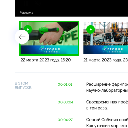
3:35
22 марта 2023 года. 16:20
21 марта 2023 года. 23
В ЭТОМ
Расширение фармпро
00:01:01
ВЫПУСКЕ:
научно-лабораторны
Своевременная профи
00:03:04
в три раза.
Сергей Собянин сооб
00:04:27
Как уточнил мэр, его