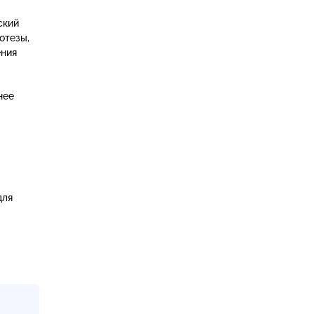
ский
отезы,
ения
нее
для