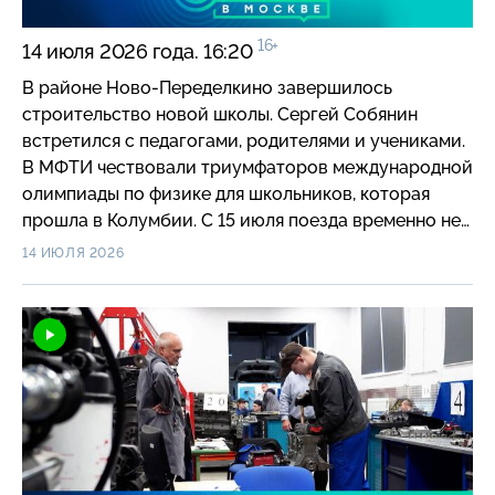
черных лебедей, обитающих на пруду ВНДХ.
16+
14 июля 2026 года. 16:20
В районе Ново-Переделкино завершилось
строительство новой школы. Сергей Собянин
встретился с педагогами, родителями и учениками.
В МФТИ чествовали триумфаторов международной
олимпиады по физике для школьников, которая
прошла в Колумбии. С 15 июля поезда временно не
будут останавливаться на станции Петровско-
14 ИЮЛЯ 2026
Разумовская МЦД-3. Москвичи выберут название
для новых электричек МЦД. Услугами и сервисами
портала mos.ru за 15 лет воспользовались более
6,3 млрд раз. В столице стартовала третья
Международная издательская неделя. В кинопарке
«Москино» стартовал второй заезд летнего лагеря
«Молодежь Москвы».