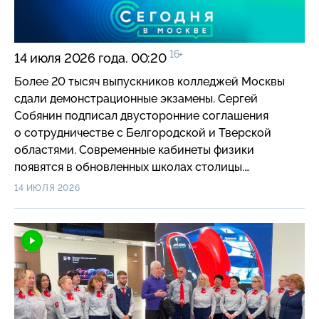
16+
14 июля 2026 года. 00:20
Более 20 тысяч выпускников колледжей Москвы
сдали демонстрационные экзамены. Сергей
Собянин подписал двусторонние соглашения
о сотрудничестве с Белгородской и Тверской
областями. Современные кабинеты физики
появятся в обновленных школах столицы.
Московские школьники обустроили туристическую
14 ИЮЛЯ 2026
тропу на Урале. Москва представила городские IT-
проекты в Китае. В многоэтажных домах СЗАО
в этом году установят 28 подъемных платформ для
маломобильных москвичей. Тренировки проекта
«Мой спортивный район» начались еще на
36 площадках. Восемь новых зон отдыха у воды
появились в Москве. В «Коломенском» прошел