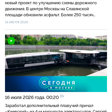
новый проект по улучшению схемы дорожного
движения. В центре Москвы на Славянской
площади обновили асфальт. Более 250 тысяч
жителей столицы прошли «Московский чекап»
16 ИЮЛЯ 2026
в приложении «ЕМИАС.ИНФО». Москва возродит
стадион «Крылья Советов». Сергей Собянин заявил,
что Москва — это ядро креативной экономики
страны. В Музее Гараже особого назначения
открылась выставка к 70-летию машин «Волга»
ГАЗ-21. Знаменитому кафе «Лето» на ВДНХ вернули
исторический облик.
16+
16 июля 2026 года. 00:20
Заработал дополнительный плавучий причал
«Киевский» на 4-м маршруте электросудов. Сергей