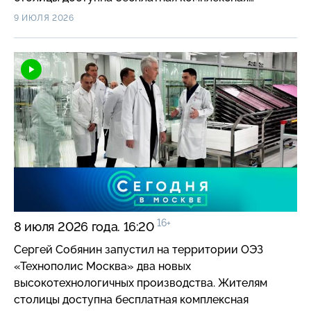
диагностика здоровья по программе «Московский
9 ИЮЛЯ 2026
чекап». В Москве наградили победителей конкурса
«Это у нас семейное». За первый месяц лета
360 мероприятий «Театрального бульвара»
посетили свыше 650 тысяч зрителей. Стартовала
регистрация на второй в этом году ночной
велофестиваль, который пройдет 1 августа.
16+
8 июля 2026 года. 16:20
Сергей Собянин запустил на территории ОЭЗ
«Технополис Москва» два новых
высокотехнологичных производства. Жителям
столицы доступна бесплатная комплексная