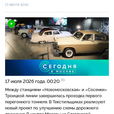
В Москве более 10 тыс. школьников улучшили
17 ИЮЛЯ 2026
результаты ЕГЭ на пересдаче. 56 выпускников
получили 100 баллов. Серию патриотических
встреч «Диалоги с героями» организовал проект
«Молодежь Москвы». В городе создадут
128 круглогодичных спортплощадок нового
формата. Во время реставрации ВДНХ обнаружено
около 30 произведений искусства и исторических
предметов. Большая премьера: в Большом театре
представили балет «Анна Каренина» в новом
прочтении.
16+
17 июля 2026 года. 00:20
Между станциями «Новомосковская» и «Сосенки»
Троицкой линии завершилась проходка первого
перегонного тоннеля. В Текстильщиках реализуют
новый проект по улучшению схемы дорожного