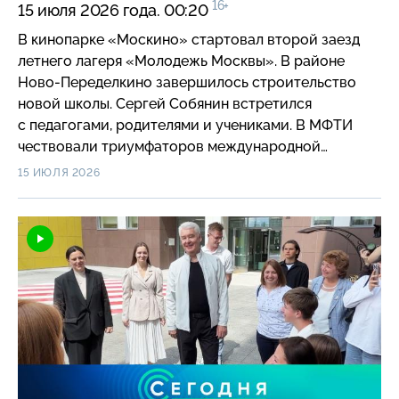
16+
15 июля 2026 года. 00:20
В кинопарке «Москино» стартовал второй заезд
летнего лагеря «Молодежь Москвы». В районе
Ново-Переделкино завершилось строительство
новой школы. Сергей Собянин встретился
с педагогами, родителями и учениками. В МФТИ
чествовали триумфаторов международной
олимпиады по физике для школьников, которая
15 ИЮЛЯ 2026
прошла в Колумбии. С 15 июля поезда временно не
будут останавливаться на станции Петровско-
Разумовская МЦД-3. На станциях МЦД-2
заработала оплата по биометрии. В Москве
заработал 70-й сервис на основе искусственного
интеллекта для лучевой диагностики. Услугами
и сервисами портала mos.ru за 15 лет
воспользовались более 6,3 млрд раз. В столице
стартовала третья Международная издательская
неделя. Юные москвичи выбрали имена для шести