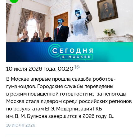
изменятся 11 июля. В Мнёвниковской пойме
оборудуют новый пешеходный променад. В Москве
стартовал летний фестиваль «Дачное Царицыно».
В центре воспроизводства редких видов животных
Московского зоопарка теперь можно увидеть
рыбных филинов.
16+
10 июля 2026 года. 00:20
В Москве впервые прошла свадьба роботов-
гуманоидов. Городские службы переведены
в режим повышенной готовности из-за непогоды
Москва стала лидером среди российских регионов
по результатам ЕГЭ. Модернизация ГКБ
им. В. М. Буянова завершится в 2026 году. В
Сколтехе открылся Всероссийский съезд советов
10 ИЮЛЯ 2026
молодых ученых и студенческих научных
сообществ. Ученые из МГУ им. М. В. Ломоносова