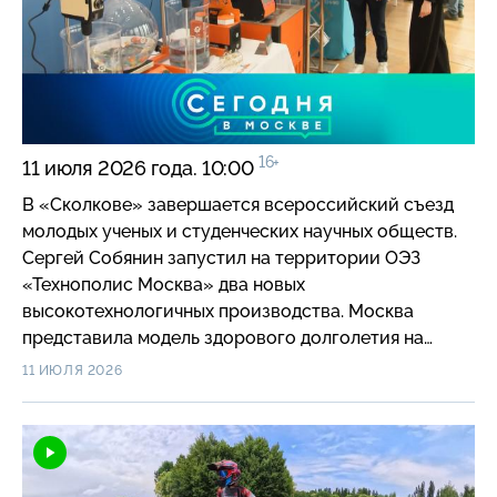
16+
11 июля 2026 года. 10:00
В «Сколкове» завершается всероссийский съезд
молодых ученых и студенческих научных обществ.
Сергей Собянин запустил на территории ОЭЗ
«Технополис Москва» два новых
высокотехнологичных производства. Москва
представила модель здорового долголетия на
форуме «Россия и мир». На Третьем транспортном
11 ИЮЛЯ 2026
кольце изменилась схема движения. Москвичам
рассказали о программе столичных парков
в выходные. Костюмированный заплыв на сапах
пройдет в столичном парке «Серебряный бор».