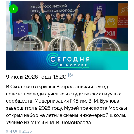
реконструировали внешность египетской мумии.
Музей транспорта Москвы открыл набор на летние
смены инженерной школы. В этом году в столице
создадут еще 23 круглогодичные спортивные
площадки нового формата. В городском прокате
велосипедов ввели верификацию через Mos ID.
16+
9 июля 2026 года. 16:20
В Сколтехе открылся Всероссийский съезд
советов молодых ученых и студенческих научных
сообществ. Модернизация ГКБ им. В. М. Буянова
завершится в 2026 году. Музей транспорта Москвы
открыл набор на летние смены инженерной школы.
Ученые из МГУ им. М. В. Ломоносова
реконструировали внешность египетской мумии. В
9 ИЮЛЯ 2026