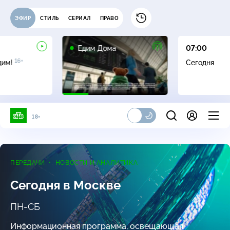
ЭФИР
СТИЛЬ
СЕРИАЛ
ПРАВО
0+
Едим Дома
07:00
16+
дим!
Сегодня
18+
ПЕРЕДАЧИ
НОВОСТИ И АНАЛИТИКА
Сегодня в Москве
ПН-СБ
Информационная программа, освещающая