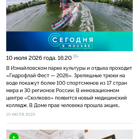
16+
10 июля 2026 года. 16:20
В Измайловском парке культуры и отдыха проходит
«Гидрофлай Фест — 2026». Зрелищные трюки на
воде покажут более 100 спортсменов из 17 стран
мира и 30 регионов России. В инновационном
центре «Сколково» появится новый медицинский
колледж. В Доме прав человека прошла акция
«День донора». Трамваи на улице Дурова стали
10 ИЮЛЯ 2026
ходить быстрее, также снизилось число
автомобильных заторов. График на МДЦ-1
и расписание «Аэроэкспрессов» в «Шереметьево»