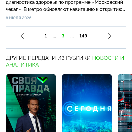
диагностика здоровья по программе «Московский
чекап». В метро обновляют навигацию к открытию
Рублёво-Архангельской линии. В Национальном
8 ИЮЛЯ 2026
центре «Россия» проходит III Всероссийский
свадебный фестиваль «Россия. Соединяя сердца».
1
...
3
...
149
На Гоголевском и Тверском бульварах открылась
фотовыставка «Долго вместе». Героями стали
12 пар, проживших вместе более 35 лет. У лебедей
ДРУГИЕ ПЕРЕДАЧИ ИЗ РУБРИКИ
НОВОСТИ И
на Патриарших прудах второй год подряд
АНАЛИТИКА
появилось потомство.