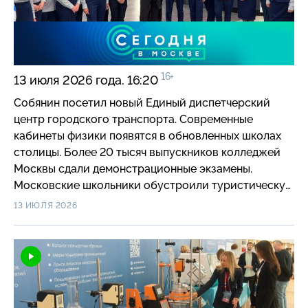
фестиваль «ЭКО: Москва».
16+
13 июля 2026 года. 16:20
Собянин посетил новый Единый диспетчерский
центр городского транспорта. Современные
кабинеты физики появятся в обновленных школах
столицы. Более 20 тысяч выпускников колледжей
Москвы сдали демонстрационные экзамены.
Московские школьники обустроили туристическую
тропу на Урале. Москва представила городские IT-
13 ИЮЛЯ 2026
проекты в Китае. Тренировки проекта «Мой
спортивный район» начались еще на 36 площадках.
Восемь новых зон отдыха у воды появились
в Москве. В «Коломенском» прошел фестиваль
«ЭКО: Москва».