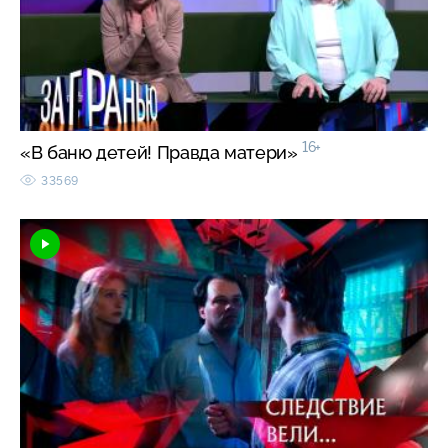
16+
«В баню детей! Правда матери»
33569