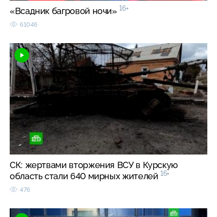
16+
«Всадник багровой ночи»
61046
СК: жертвами вторжения ВСУ в Курскую
16+
область стали 640 мирных жителей
476