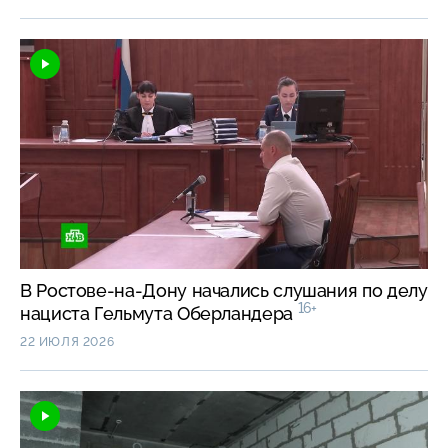
В Ростове-на-Дону начались слушания по делу
16+
нациста Гельмута Оберландера
22 ИЮЛЯ 2026