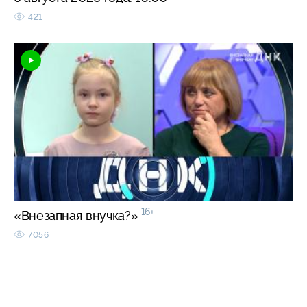
421
16+
«Внезапная внучка?»
7056