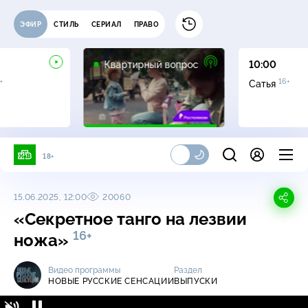
ЭФИР
СТИЛЬ
СЕРИАЛ
ПРАВО
0+
Квартирный вопрос
10:00
+
16+
Сатья
18+
15.06.2025, 12:00
20060
«Секретное танго на лезвии
16+
ножа»
Видео программы
Раздел
НОВЫЕ РУССКИЕ СЕНСАЦИИ
ВЫПУСКИ