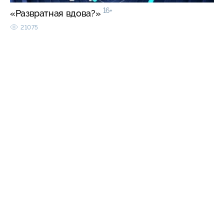
16+
«Развратная вдова?»
21075