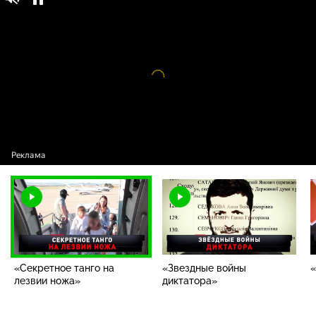
Новые русские сенсации / Выпуски /
16+
«Секретное танго на лезвии ножа»
Видео
проигрыватель
загружается.
«Секретное танго на
«Звездные войны
«
лезвии ножа»
диктатора»