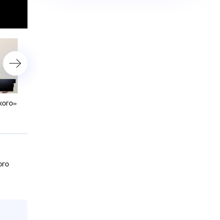
кого»
«Вербовщик»
«Все женщины СВО»
ого