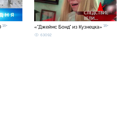
16+
16+
0
«"Джеймс Бонд" из Кузнецка»
63092