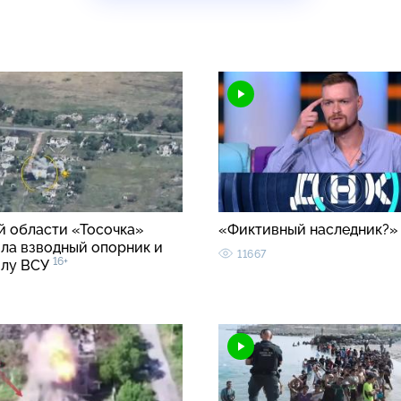
й области «Тосочка»
«Фиктивный наследник?
ла взводный опорник и
11667
16+
илу ВСУ