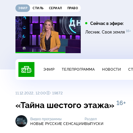
ЭФИР
СТИЛЬ
СЕРИАЛ
ПРАВО
22:35
01:45
Сейчас в эфире:
6+
16+
16+
16+
Темная лошадка
Лесник. Своя земля
Лесник. Своя земля
ЭФИР
ТЕЛЕПРОГРАММА
НОВОСТИ
С
11.12.2022, 12:00
19872
16+
«Тайна шестого этажа»
Видео программы
Раздел
НОВЫЕ РУССКИЕ СЕНСАЦИИ
ВЫПУСКИ