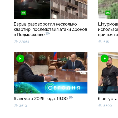
Взрыв разоворотил несколько
Штурмови
квартир: последствия атаки дронов
использо
16+
в Подмосковье
при взят
22964
615
16+
6 августа 2026 года. 19:00
6 августа
3610
5509