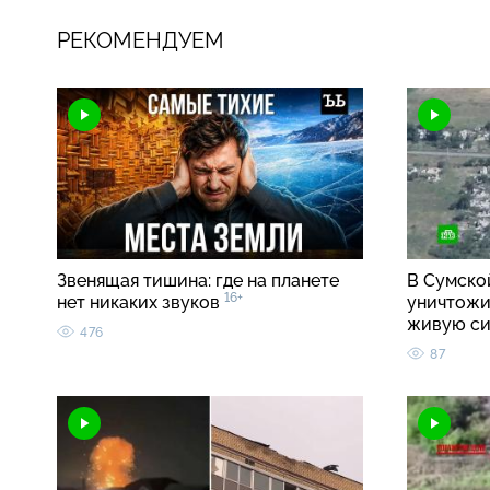
РЕКОМЕНДУЕМ
Звенящая тишина: где на планете
В Сумско
16+
нет никаких звуков
уничтожи
живую с
476
87