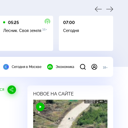
05:25
07:00
07
16+
Лесник. Своя земля
Сегодня
Ле
Сегодня в Москве
Экономика
18+
СЯ
НОВОЕ НА САЙТЕ