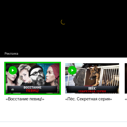
«Восстание певиц!»
Видео
проигрыватель
загружается.
«Восстание певиц!»
«Пёс. Секретная серия»
«