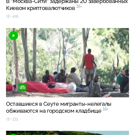
В "Москва-Сити" задержаны 20 завербованных
16+
Киевом криптовалютчиков
491
Оставшиеся в Сеуте мигранты-нелегалы
16+
обживаются на городском кладбище
211