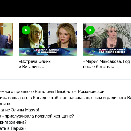
«Встреча Элины
«Мария Максакова. Год
и Виталины»
после бегства»
темного прошлого Виталины
Цымбалюк-Романовской
!
» нашла его в Канаде, чтобы он рассказал, с кем и ради чего В
няна.
вание Элины Мазур!
ка» прислуживала пожилой женщине?
жигарханяна?
ать в Париж?