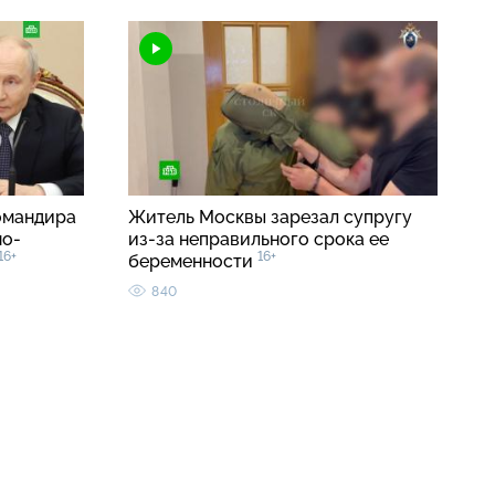
омандира
Житель Москвы зарезал супругу
но-
из-за неправильного срока ее
16+
16+
беременности
840