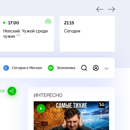
17:00
21:15
21
Невский. Чужой среди
Сегодня
Не
16+
чужих
Сегодня в Москве
Экономика
18+
СЯ
ИНТЕРЕСНО