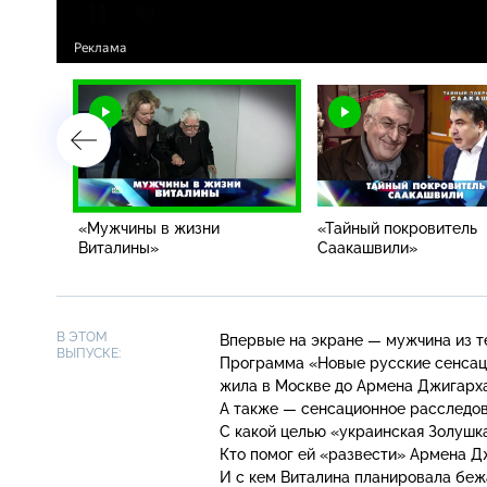
италины
«Мужчины в жизни
«Тайный покровитель
Виталины»
Саакашвили»
В ЭТОМ
Впервые на экране — мужчина из 
ВЫПУСКЕ:
Программа «Новые русские сенсации
жила в Москве до Армена Джигарха
А также — сенсационное расследо
С какой целью «украинская Золуш
Кто помог ей «развести» Армена Д
И с кем Виталина планировала беж