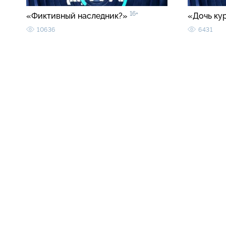
16+
«Фиктивный наследник?»
«Дочь ку
10636
6431