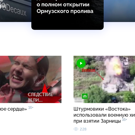
16+
ое сердце»
Штурмовики «Востока»
использовали военную хи
16+
при взятии Зарницы
228