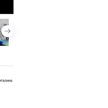
«Крах Виталины Цымбалюк-
«Спецоперация "Развод
Романовской»
Джигарханяна"»
италина