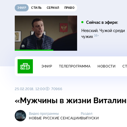
ЭФИР
СТИЛЬ
СЕРИАЛ
ПРАВО
11:00
13:00
Сейчас в эфире:
16+
ДНК
Сегодня
Невский. Чужой среди
16+
чужих
ЭФИР
ТЕЛЕПРОГРАММА
НОВОСТИ
С
25.02.2018, 12:00
70966
«Мужчины в жизни Витали
Видео программы
Раздел
НОВЫЕ РУССКИЕ СЕНСАЦИИ
ВЫПУСКИ