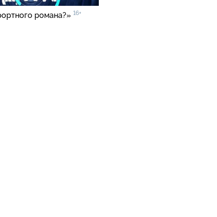
16+
рортного романа?»