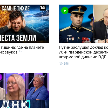
тишина: где на планете
Путин заслушал доклад к
16+
ких звуков
76-й гвардейской десант
штурмовой дивизии ВДВ
158