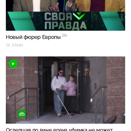
16+
Новый фюрер Европы
57340
Ослепшая по вине врача уфимка не может