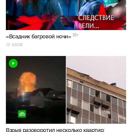
16+
«Всадник багровой ночи»
62218
Взрыв разоворотил несколько квартир: