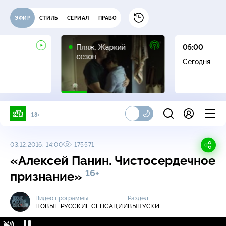
ЭФИР
СТИЛЬ
СЕРИАЛ
ПРАВО
16+
Пляж. Жаркий
05:00
сезон
Сегодня
18+
03.12.2016, 14:00
175571
«Алексей Панин. Чистосердечное
16+
признание»
Видео программы
Раздел
НОВЫЕ РУССКИЕ СЕНСАЦИИ
ВЫПУСКИ