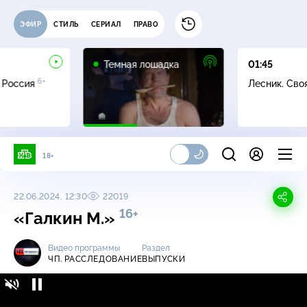
ЭФИР
СТИЛЬ
СЕРИАЛ
ПРАВО
16+
Темная лошадка
01:45
6+
 Россия
Лесник. Сво
18+
22.06.2024, 12:30
22019
16+
«Галкин М.»
Видео программы
Раздел
ЧП. РАССЛЕДОВАНИЕ
ВЫПУСКИ
ЧП. Расследование / Выпуски / «Галкин М.»
16+