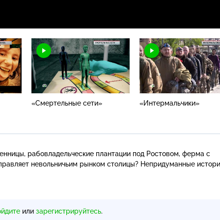
«Смертельные сети»
«Интермальчики»
ленницы
, рабовладельческие плантации под Ростовом, ферма с
аправляет невольничьим рынком столицы? Непридуманные истор
ойдите
или
зарегистрируйтесь
.