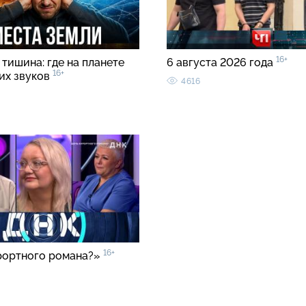
16+
тишина: где на планете
6 августа 2026 года
16+
ких звуков
4616
16+
рортного романа?»