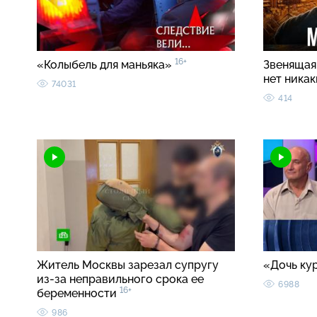
16+
«Колыбель для маньяка»
Звенящая 
нет ника
74031
414
Житель Москвы зарезал супругу
«Дочь ку
из-за неправильного срока ее
6988
16+
беременности
986