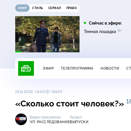
ЭФИР
СТИЛЬ
СЕРИАЛ
ПРАВО
16:00
17:00
Сейчас в эфире:
16+
на
Сегодня
Невский. Чужой среди
Темная лошадка
16+
чужих
ЭФИР
ТЕЛЕПРОГРАММА
НОВОСТИ
С
19.11.2022, 13:00
18325
1
«Сколько стоит человек?»
Видео программы
Раздел
ЧП. РАССЛЕДОВАНИЕ
ВЫПУСКИ