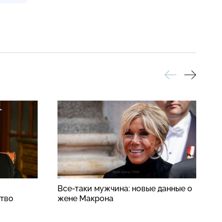
Все-таки мужчина: новые данные о
Н
ство
жене Макрона
д