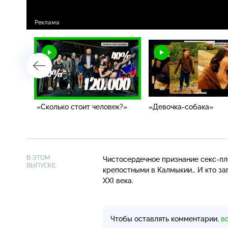
тных»
«Сколько стоит человек?»
«Девочка-собака»
В ЭТОМ
Чистосердечное признание
секс-п
ВЫПУСКЕ:
крепостными в Калмыкии… И кто з
XXI века.
Чтобы оставлять комментарии,
в