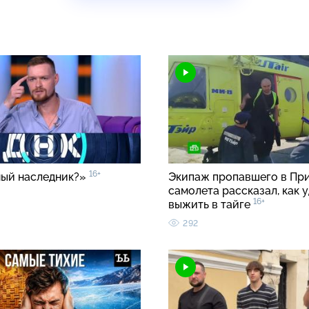
16+
ый наследник?»
Экипаж пропавшего в Пр
самолета рассказал, как 
16+
выжить в тайге
292