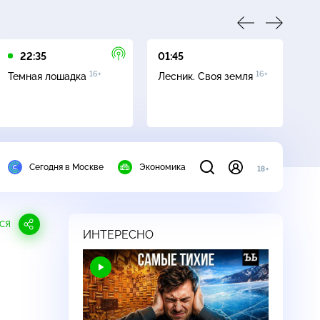
22:35
01:45
03
16+
16+
Темная лошадка
Лесник. Своя земля
Ут
Сегодня в Москве
Экономика
18+
СЯ
ИНТЕРЕСНО