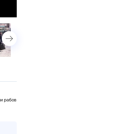
«Мафиозные сети»
«Ангелы смерти»
ии рабов