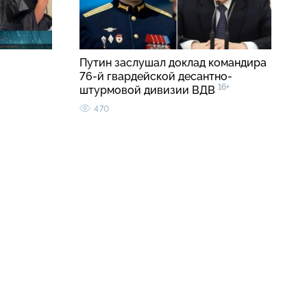
Путин заслушал доклад командира
76-й гвардейской десантно-
16+
штурмовой дивизии ВДВ
470