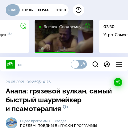
ЭФИР
СТИЛЬ
СЕРИАЛ
ПРАВО
16+
Лесник. Своя земля
03:30
16+
адка
Утро. Само
18+
29.05.2021, 09:25
4176
Анапа: грязевой вулкан, самый
быстрый шаурмейкер
0+
и псамотерапия
Видео программы
Раздел
ПОЕДЕМ, ПОЕДИМ!
ВЫПУСКИ ПРОГРАММЫ