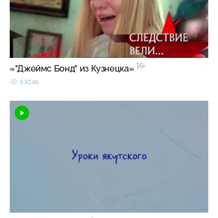
16+
«"Джеймс Бонд" из Кузнецка»
63046